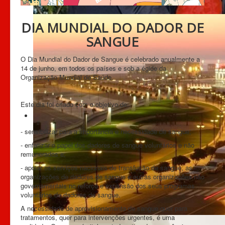
DIA MUNDIAL DO DADOR DE
SANGUE
O Dia Mundial do Dador de Sangue é celebrado anualmente a
14 de junho, em todos os países e sob a égide da
Organização Mundial de Saúde.
Este dia foi criado com o objetivo de:
- sensibilizar para a importância e necessidade de sangue;
- enfatizar o papel dos dadores de sangue voluntários e não
remunerados e;
- apoiar os serviços nacionais de transfusão de sangue, as
organizações de dadores de sangue e outras organizações não
governamentais no reforço e expansão dos seus programas
voluntários de dadores de sangue.
A necessidade de aprovisionamento de sangue quer para
tratamentos, quer para intervenções urgentes, é uma