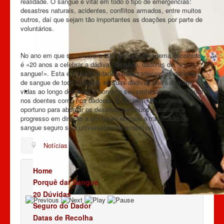
realidade. O sangue é vital em todo o tipo de emergências:
desastres naturais, acidentes, conflitos armados, entre muitos
outros, daí que sejam tão importantes as doações por parte de
voluntários.
No ano em que se celebra o 20.º aniversário o tema escolhido
é «20 anos a celebrar a dádiva: obrigado, dadores de
sangue!». Esta é a oportunidade para agradecer aos dadores
de sangue de todo o mundo as suas dádivas que salvaram
vidas ao longo dos anos e honrar o seu profundo impacto tanto
nos doentes como nos dadores. É também um momento
oportuno para abordar os desafios contínuos e acelerar o
progresso em direção a um futuro em que a transfusão de
sangue seguro seja universalmente acessível.
Notícias
Home
Porquê dar Sangue
20 Dúvidas
Seguro do Dador
Datas de Recolha