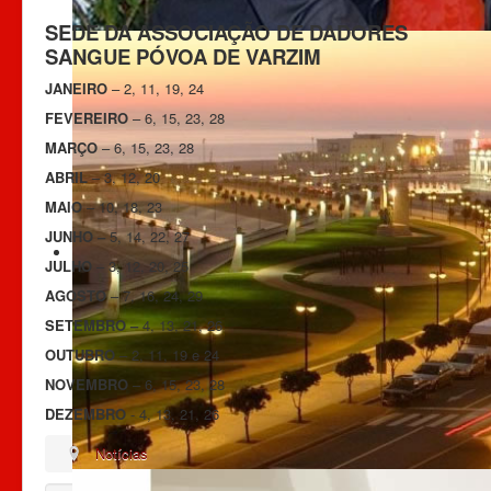
SEDE DA ASSOCIAÇÃO DE DADORES
SANGUE PÓVOA DE VARZIM
JANEIRO
– 2, 11, 19, 24
FEVEREIRO
– 6, 15, 23, 28
MARÇO
– 6, 15, 23, 28
ABRIL
– 3, 12, 20
MAIO
– 10, 18, 23
JUNHO –
5, 14, 22, 27
JULHO
– 3, 12, 20, 25
AGOSTO
– 7, 16, 24, 29
SETEMBRO –
4, 13, 21, 26
OUTUBRO
– 2, 11, 19 e 24
NOVEMBRO
– 6, 15, 23, 28
DEZEMBRO
- 4, 13, 21, 26
Notícias