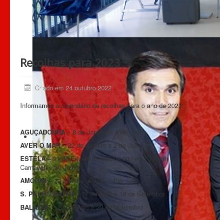
Recolhas para 2023
Criado em 24 outubro 2022
Informamos o calendário de recolhas para o ano de 2023:
AGUÇADOURA
– 8 de Janeiro e 4 de Junho
AVER O MAR
– 22 de Janeiro e 2 de Julho
ESTELA –
21 de Fevereiro (das 09.00h e as 12.30h –
Carnaval) e 30 Julho
AMORIM
– 29 Janeiro
e
9 de Julho
S. PEDRO RATES
– 17 de Abril e 18 de Setembro
BALAZAR
– 22 de Maio e 20 de Novembro