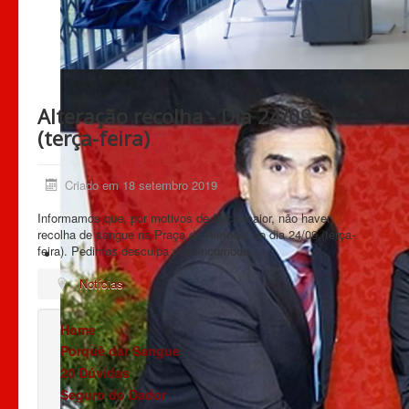
Alteração recolha - Dia 24/09
(terça-feira)
Criado em 18 setembro 2019
Informamos que, por motivos de força maior, não haver
recolha de sangue na Praça do Almada, no dia 24/09 (terça-
feira). Pedimos desculpa pelo incomodo.
Notícias
Home
Porquê dar Sangue
20 Dúvidas
Seguro do Dador