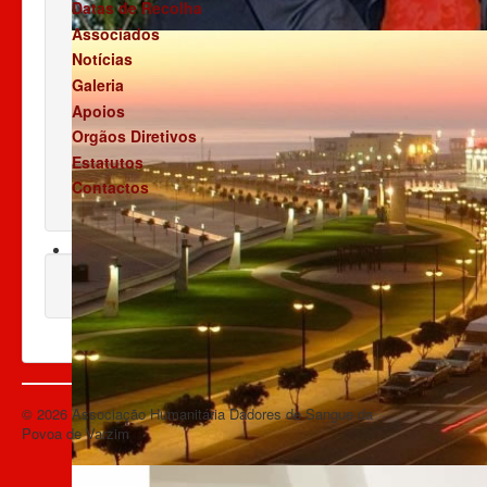
Datas de Recolha
Associados
Notícias
Galeria
Apoios
Orgãos Diretivos
Estatutos
Contactos
© 2026 Associação Humanitária Dadores de Sangue da
Voltar ao topo
Povoa de Varzim