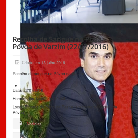
Recolha de Sangue na Praia -
Póvoa de Varzim (22/07/2016)
Criado em 18 julho 2016
Recolha de sangue na Póvoa de Varzim
Data: 22/07/2016
Horario: das 14:00h às 19:00h
Local: Entrada do Porto de Pesca (em frente ao Casino da
Póvoa)
Notícias