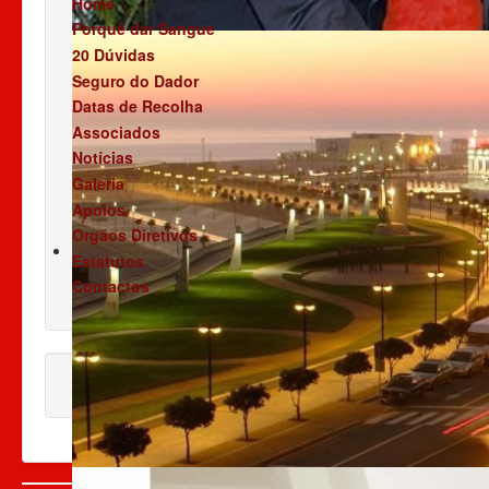
Home
Porquê dar Sangue
20 Dúvidas
Seguro do Dador
Datas de Recolha
Associados
Notícias
Galeria
Apoios
Orgãos Diretivos
Estatutos
Contactos